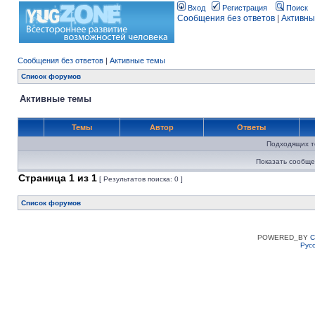
Вход
Регистрация
Поиск
Сообщения без ответов
|
Активны
Сообщения без ответов
|
Активные темы
Список форумов
Активные темы
Темы
Автор
Ответы
Подходящих т
Показать сообще
Страница
1
из
1
[ Результатов поиска: 0 ]
Список форумов
POWERED_BY
C
Рус