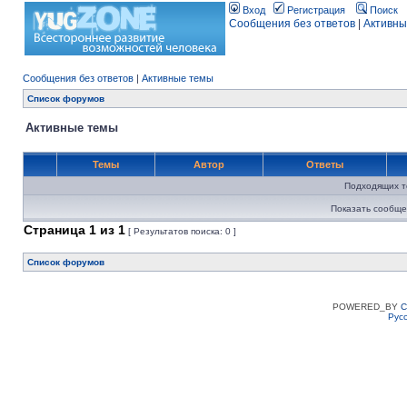
Вход
Регистрация
Поиск
Сообщения без ответов
|
Активны
Сообщения без ответов
|
Активные темы
Список форумов
Активные темы
Темы
Автор
Ответы
Подходящих т
Показать сообще
Страница
1
из
1
[ Результатов поиска: 0 ]
Список форумов
POWERED_BY
C
Рус