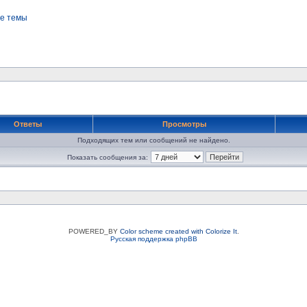
е темы
Ответы
Просмотры
Подходящих тем или сообщений не найдено.
Показать сообщения за:
POWERED_BY
Color scheme created with Colorize It
.
Русская поддержка phpBB