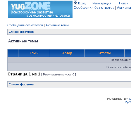
Вход
Регистрация
Поиск
Сообщения без ответов
|
Активны
Сообщения без ответов
|
Активные темы
Список форумов
Активные темы
Темы
Автор
Ответы
Подходящих т
Показать сообще
Страница
1
из
1
[ Результатов поиска: 0 ]
Список форумов
POWERED_BY
C
Рус