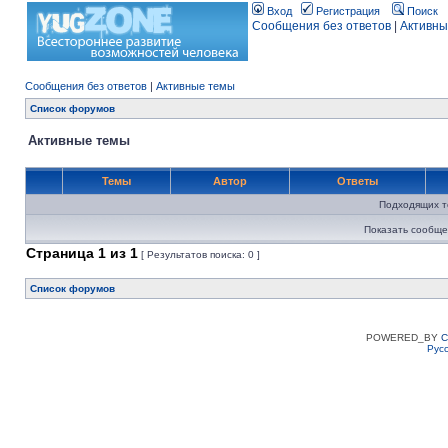
Вход
Регистрация
Поиск
Сообщения без ответов
|
Активны
Сообщения без ответов
|
Активные темы
Список форумов
Активные темы
Темы
Автор
Ответы
Подходящих т
Показать сообще
Страница
1
из
1
[ Результатов поиска: 0 ]
Список форумов
POWERED_BY
C
Рус