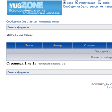
Вход
Регистрация
Поиск
Сообщения без ответов
|
Активны
Сообщения без ответов
|
Активные темы
Список форумов
Активные темы
Темы
Автор
Ответы
Подходящих т
Показать сообще
Страница
1
из
1
[ Результатов поиска: 0 ]
Список форумов
POWERED_BY
C
Рус