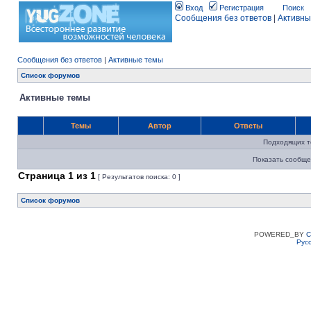
Вход
Регистрация
Поиск
Сообщения без ответов
|
Активны
Сообщения без ответов
|
Активные темы
Список форумов
Активные темы
Темы
Автор
Ответы
Подходящих т
Показать сообще
Страница
1
из
1
[ Результатов поиска: 0 ]
Список форумов
POWERED_BY
C
Рус