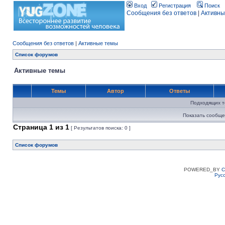
Вход
Регистрация
Поиск
Сообщения без ответов
|
Активны
Сообщения без ответов
|
Активные темы
Список форумов
Активные темы
Темы
Автор
Ответы
Подходящих т
Показать сообще
Страница
1
из
1
[ Результатов поиска: 0 ]
Список форумов
POWERED_BY
C
Рус