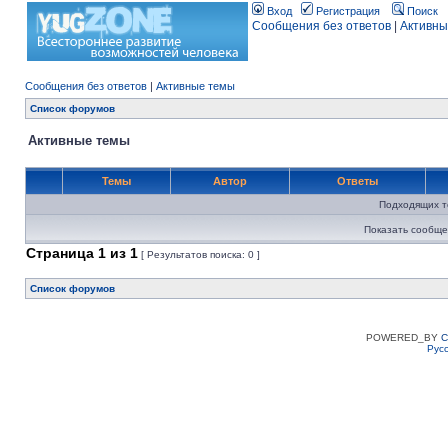
Вход
Регистрация
Поиск
Сообщения без ответов
|
Активны
Сообщения без ответов
|
Активные темы
Список форумов
Активные темы
Темы
Автор
Ответы
Подходящих т
Показать сообще
Страница
1
из
1
[ Результатов поиска: 0 ]
Список форумов
POWERED_BY
C
Рус