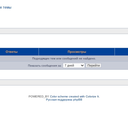
е темы
Ответы
Просмотры
Подходящих тем или сообщений не найдено.
Показать сообщения за:
POWERED_BY
Color scheme created with Colorize It
.
Русская поддержка phpBB