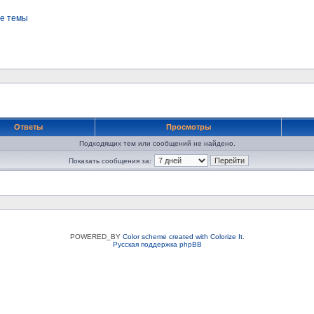
е темы
Ответы
Просмотры
Подходящих тем или сообщений не найдено.
Показать сообщения за:
POWERED_BY
Color scheme created with Colorize It
.
Русская поддержка phpBB