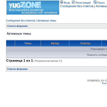
Вход
Регистрация
Поиск
Сообщения без ответов
|
Активны
Сообщения без ответов
|
Активные темы
Список форумов
Активные темы
Темы
Автор
Ответы
Подходящих т
Показать сообще
Страница
1
из
1
[ Результатов поиска: 0 ]
Список форумов
POWERED_BY
C
Рус