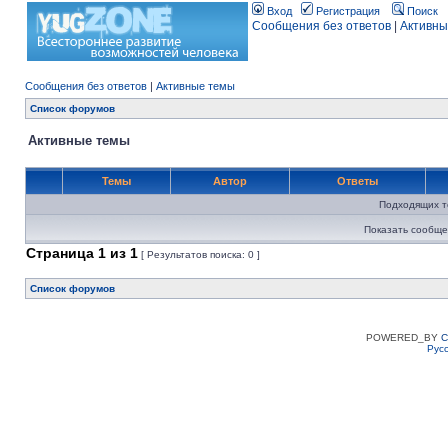
Вход
Регистрация
Поиск
Сообщения без ответов
|
Активны
Сообщения без ответов
|
Активные темы
Список форумов
Активные темы
Темы
Автор
Ответы
Подходящих т
Показать сообще
Страница
1
из
1
[ Результатов поиска: 0 ]
Список форумов
POWERED_BY
C
Рус