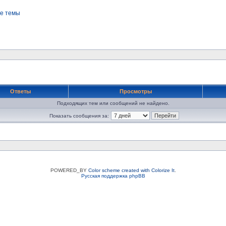
е темы
Ответы
Просмотры
Подходящих тем или сообщений не найдено.
Показать сообщения за:
POWERED_BY
Color scheme created with Colorize It
.
Русская поддержка phpBB