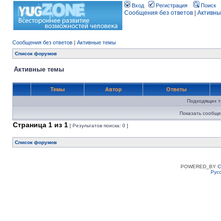
Вход
Регистрация
Поиск
Сообщения без ответов
|
Активны
Сообщения без ответов
|
Активные темы
Список форумов
Активные темы
Темы
Автор
Ответы
Подходящих т
Показать сообще
Страница
1
из
1
[ Результатов поиска: 0 ]
Список форумов
POWERED_BY
C
Рус