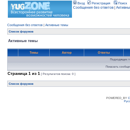
Вход
Регистрация
Поиск
Сообщения без ответов
|
Активны
Сообщения без ответов
|
Активные темы
Список форумов
Активные темы
Темы
Автор
Ответы
Подходящих т
Показать сообще
Страница
1
из
1
[ Результатов поиска: 0 ]
Список форумов
POWERED_BY
C
Рус