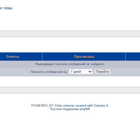
е темы
Ответы
Просмотры
Подходящих тем или сообщений не найдено.
Показать сообщения за:
POWERED_BY
Color scheme created with Colorize It
.
Русская поддержка phpBB