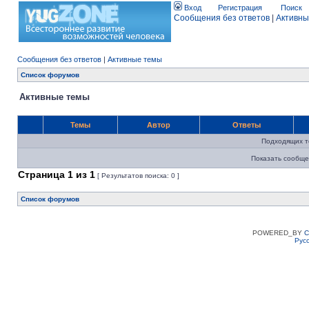
Вход
Регистрация
Поиск
Сообщения без ответов
|
Активны
Сообщения без ответов
|
Активные темы
Список форумов
Активные темы
Темы
Автор
Ответы
Подходящих т
Показать сообще
Страница
1
из
1
[ Результатов поиска: 0 ]
Список форумов
POWERED_BY
C
Рус