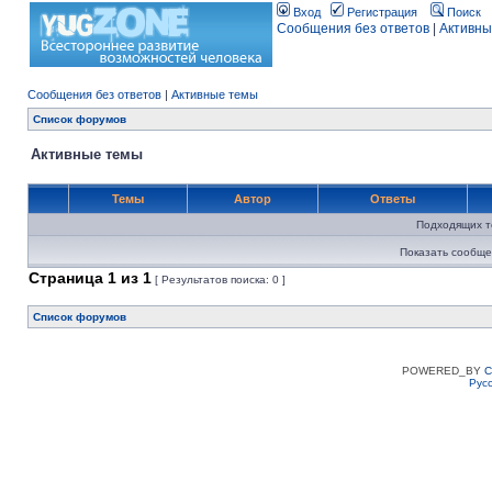
Вход
Регистрация
Поиск
Сообщения без ответов
|
Активны
Сообщения без ответов
|
Активные темы
Список форумов
Активные темы
Темы
Автор
Ответы
Подходящих т
Показать сообще
Страница
1
из
1
[ Результатов поиска: 0 ]
Список форумов
POWERED_BY
C
Рус