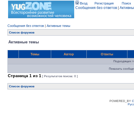
Вход
Регистрация
Поиск
Сообщения без ответов
|
Активны
Сообщения без ответов
|
Активные темы
Список форумов
Активные темы
Темы
Автор
Ответы
Подходящих т
Показать сообще
Страница
1
из
1
[ Результатов поиска: 0 ]
Список форумов
POWERED_BY
C
Рус