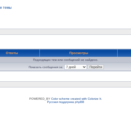
е темы
Ответы
Просмотры
Подходящих тем или сообщений не найдено.
Показать сообщения за:
POWERED_BY
Color scheme created with Colorize It
.
Русская поддержка phpBB