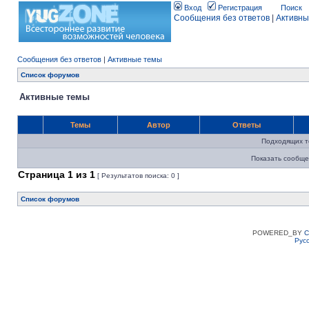
Вход
Регистрация
Поиск
Сообщения без ответов
|
Активны
Сообщения без ответов
|
Активные темы
Список форумов
Активные темы
Темы
Автор
Ответы
Подходящих т
Показать сообще
Страница
1
из
1
[ Результатов поиска: 0 ]
Список форумов
POWERED_BY
C
Рус