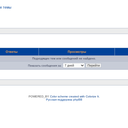
е темы
Ответы
Просмотры
Подходящих тем или сообщений не найдено.
Показать сообщения за:
POWERED_BY
Color scheme created with Colorize It
.
Русская поддержка phpBB