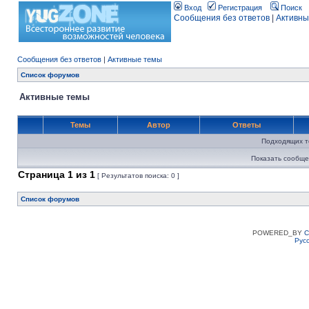
Вход
Регистрация
Поиск
Сообщения без ответов
|
Активны
Сообщения без ответов
|
Активные темы
Список форумов
Активные темы
Темы
Автор
Ответы
Подходящих т
Показать сообще
Страница
1
из
1
[ Результатов поиска: 0 ]
Список форумов
POWERED_BY
C
Рус