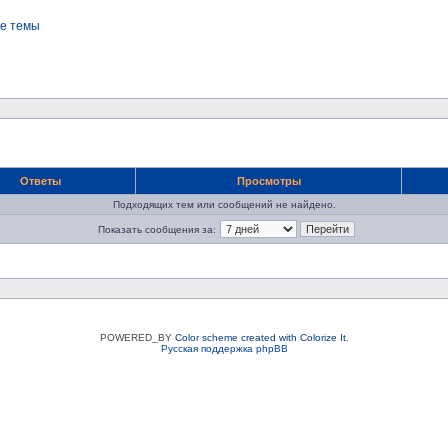
е темы
Ответы
Просмотры
Подходящих тем или сообщений не найдено.
Показать сообщения за:
POWERED_BY
Color scheme created with Colorize It
.
Русская поддержка phpBB