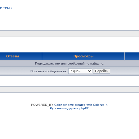
е темы
Ответы
Просмотры
Подходящих тем или сообщений не найдено.
Показать сообщения за:
POWERED_BY
Color scheme created with Colorize It
.
Русская поддержка phpBB