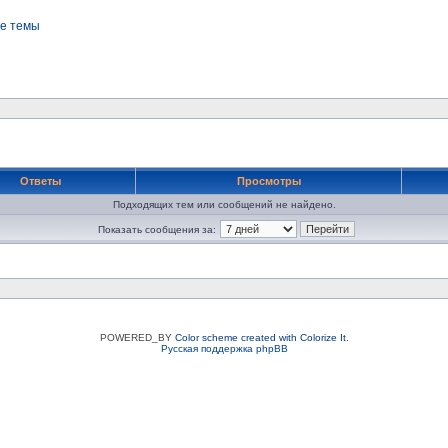
е темы
Ответы
Просмотры
Подходящих тем или сообщений не найдено.
Показать сообщения за:
POWERED_BY
Color scheme created with Colorize It
.
Русская поддержка phpBB