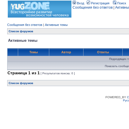
Вход
Регистрация
Поиск
Сообщения без ответов
|
Активны
Сообщения без ответов
|
Активные темы
Список форумов
Активные темы
Темы
Автор
Ответы
Подходящих т
Показать сообще
Страница
1
из
1
[ Результатов поиска: 0 ]
Список форумов
POWERED_BY
C
Рус