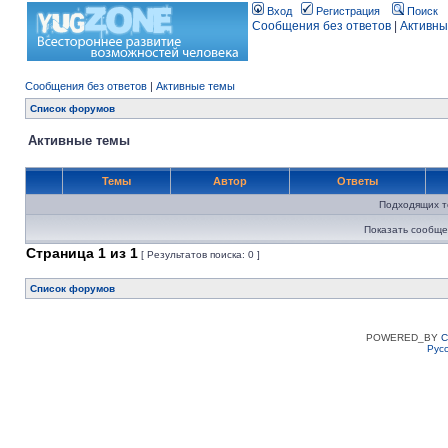
Вход
Регистрация
Поиск
Сообщения без ответов
|
Активны
Сообщения без ответов
|
Активные темы
Список форумов
Активные темы
Темы
Автор
Ответы
Подходящих т
Показать сообще
Страница
1
из
1
[ Результатов поиска: 0 ]
Список форумов
POWERED_BY
C
Рус