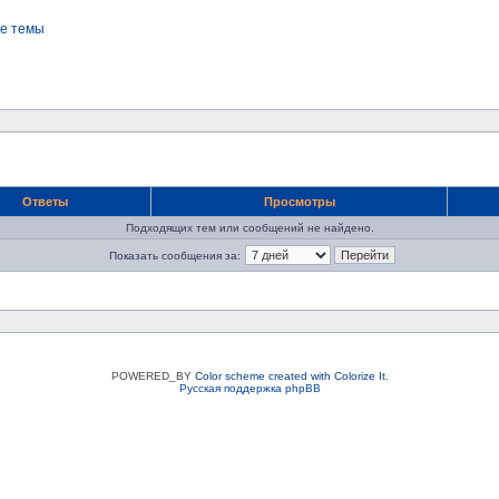
е темы
Ответы
Просмотры
Подходящих тем или сообщений не найдено.
Показать сообщения за:
POWERED_BY
Color scheme created with Colorize It
.
Русская поддержка phpBB