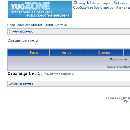
Вход
Регистрация
Поиск
Сообщения без ответов
|
Активны
Сообщения без ответов
|
Активные темы
Список форумов
Активные темы
Темы
Автор
Ответы
Подходящих т
Показать сообще
Страница
1
из
1
[ Результатов поиска: 0 ]
Список форумов
POWERED_BY
C
Рус