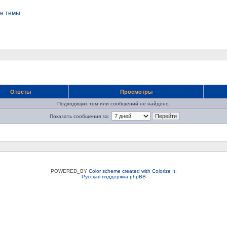
е темы
Ответы
Просмотры
Подходящих тем или сообщений не найдено.
Показать сообщения за:
POWERED_BY
Color scheme created with Colorize It
.
Русская поддержка phpBB