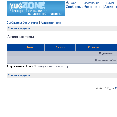
Вход
Регистрация
Поиск
Сообщения без ответов
|
Активны
Сообщения без ответов
|
Активные темы
Список форумов
Активные темы
Темы
Автор
Ответы
Подходящих т
Показать сообще
Страница
1
из
1
[ Результатов поиска: 0 ]
Список форумов
POWERED_BY
C
Рус