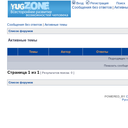
Вход
Регистрация
Поиск
Сообщения без ответов
|
Активны
Сообщения без ответов
|
Активные темы
Список форумов
Активные темы
Темы
Автор
Ответы
Подходящих т
Показать сообще
Страница
1
из
1
[ Результатов поиска: 0 ]
Список форумов
POWERED_BY
C
Рус