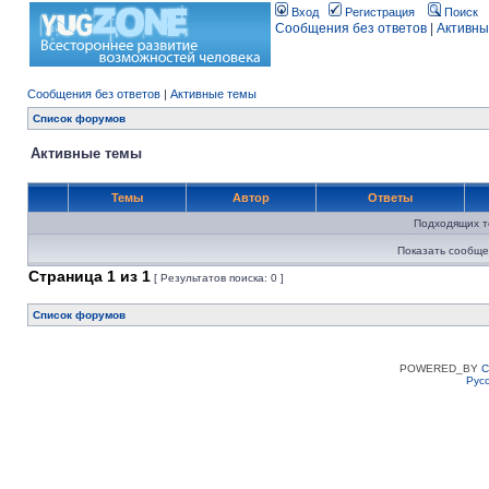
Вход
Регистрация
Поиск
Сообщения без ответов
|
Активны
Сообщения без ответов
|
Активные темы
Список форумов
Активные темы
Темы
Автор
Ответы
Подходящих т
Показать сообще
Страница
1
из
1
[ Результатов поиска: 0 ]
Список форумов
POWERED_BY
C
Рус