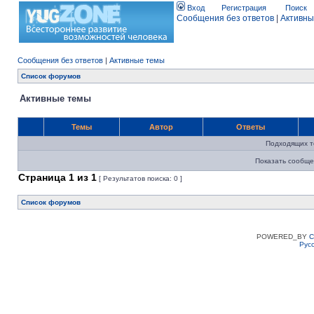
Вход
Регистрация
Поиск
Сообщения без ответов
|
Активны
Сообщения без ответов
|
Активные темы
Список форумов
Активные темы
Темы
Автор
Ответы
Подходящих т
Показать сообще
Страница
1
из
1
[ Результатов поиска: 0 ]
Список форумов
POWERED_BY
C
Рус