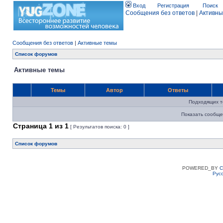
Вход
Регистрация
Поиск
Сообщения без ответов
|
Активны
Сообщения без ответов
|
Активные темы
Список форумов
Активные темы
Темы
Автор
Ответы
Подходящих т
Показать сообще
Страница
1
из
1
[ Результатов поиска: 0 ]
Список форумов
POWERED_BY
C
Рус