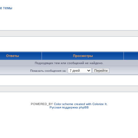
е темы
Ответы
Просмотры
Подходящих тем или сообщений не найдено.
Показать сообщения за:
POWERED_BY
Color scheme created with Colorize It
.
Русская поддержка phpBB