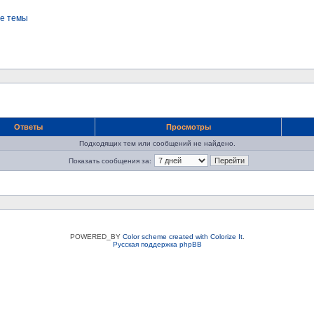
е темы
Ответы
Просмотры
Подходящих тем или сообщений не найдено.
Показать сообщения за:
POWERED_BY
Color scheme created with Colorize It
.
Русская поддержка phpBB