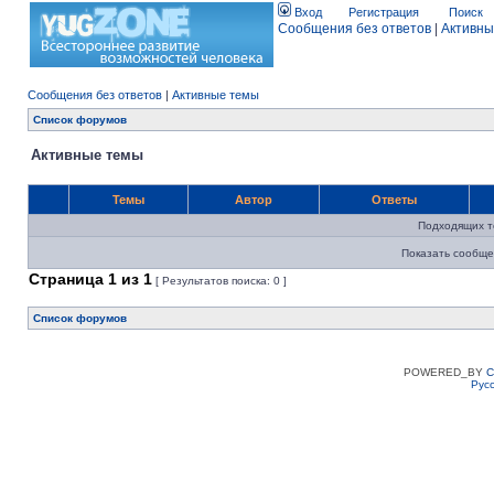
Вход
Регистрация
Поиск
Сообщения без ответов
|
Активны
Сообщения без ответов
|
Активные темы
Список форумов
Активные темы
Темы
Автор
Ответы
Подходящих т
Показать сообще
Страница
1
из
1
[ Результатов поиска: 0 ]
Список форумов
POWERED_BY
C
Рус