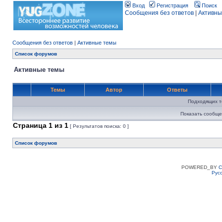
Вход
Регистрация
Поиск
Сообщения без ответов
|
Активны
Сообщения без ответов
|
Активные темы
Список форумов
Активные темы
Темы
Автор
Ответы
Подходящих т
Показать сообще
Страница
1
из
1
[ Результатов поиска: 0 ]
Список форумов
POWERED_BY
C
Рус