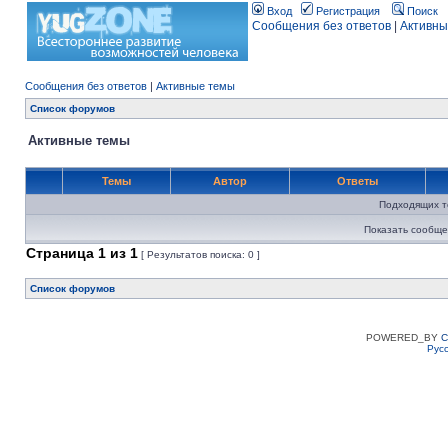
Вход
Регистрация
Поиск
Сообщения без ответов
|
Активны
Сообщения без ответов
|
Активные темы
Список форумов
Активные темы
Темы
Автор
Ответы
Подходящих т
Показать сообще
Страница
1
из
1
[ Результатов поиска: 0 ]
Список форумов
POWERED_BY
C
Рус