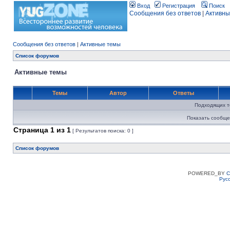
Вход
Регистрация
Поиск
Сообщения без ответов
|
Активны
Сообщения без ответов
|
Активные темы
Список форумов
Активные темы
Темы
Автор
Ответы
Подходящих т
Показать сообще
Страница
1
из
1
[ Результатов поиска: 0 ]
Список форумов
POWERED_BY
C
Рус