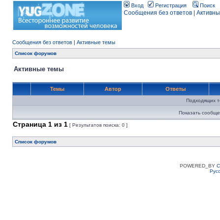
Вход
Регистрация
Поиск
Сообщения без ответов
|
Активны
Сообщения без ответов
|
Активные темы
Список форумов
Активные темы
Темы
Автор
Ответы
Подходящих т
Показать сообще
Страница
1
из
1
[ Результатов поиска: 0 ]
Список форумов
POWERED_BY
C
Рус