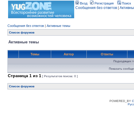
Вход
Регистрация
Поиск
Сообщения без ответов
|
Активны
Сообщения без ответов
|
Активные темы
Список форумов
Активные темы
Темы
Автор
Ответы
Подходящих т
Показать сообще
Страница
1
из
1
[ Результатов поиска: 0 ]
Список форумов
POWERED_BY
C
Рус