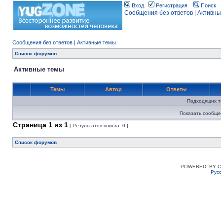
Вход
Регистрация
Поиск
Сообщения без ответов
|
Активны
Сообщения без ответов
|
Активные темы
Список форумов
Активные темы
Темы
Автор
Ответы
Подходящих т
Показать сообще
Страница
1
из
1
[ Результатов поиска: 0 ]
Список форумов
POWERED_BY
C
Рус