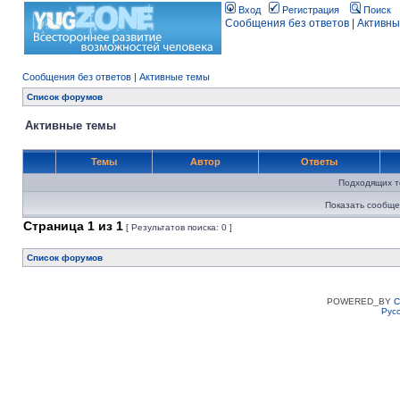
Вход
Регистрация
Поиск
Сообщения без ответов
|
Активны
Сообщения без ответов
|
Активные темы
Список форумов
Активные темы
Темы
Автор
Ответы
Подходящих т
Показать сообще
Страница
1
из
1
[ Результатов поиска: 0 ]
Список форумов
POWERED_BY
C
Рус