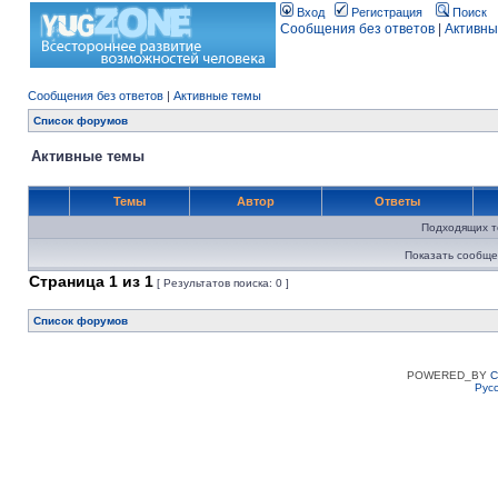
Вход
Регистрация
Поиск
Сообщения без ответов
|
Активны
Сообщения без ответов
|
Активные темы
Список форумов
Активные темы
Темы
Автор
Ответы
Подходящих т
Показать сообще
Страница
1
из
1
[ Результатов поиска: 0 ]
Список форумов
POWERED_BY
C
Рус