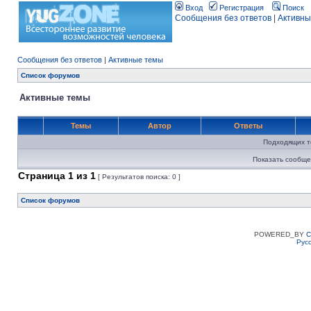
Вход
Регистрация
Поиск
Сообщения без ответов
|
Активны
Сообщения без ответов
|
Активные темы
Список форумов
Активные темы
Темы
Автор
Ответы
Подходящих т
Показать сообще
Страница
1
из
1
[ Результатов поиска: 0 ]
Список форумов
POWERED_BY
C
Рус