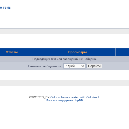
е темы
Ответы
Просмотры
Подходящих тем или сообщений не найдено.
Показать сообщения за:
POWERED_BY
Color scheme created with Colorize It
.
Русская поддержка phpBB